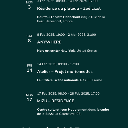
3 Feb 2025, 08:00
-
14 Feb 2025, 17:00
MON
3
Résidence au plateau – Zoé Lizot
Bouffou Théatre Hennebont (56)
3 Rue de la
Paix, Hennebont, France
8 Feb 2025, 19:00
-
2 Mar 2025, 21:00
SAT
8
ANYWHERE
Here art center
New-York, United States
14 Feb 2025, 09:00
-
17:00
FRI
14
Atelier – Projet marionnettes
Le Cratère, scène nationale
Alès 30, France
17 Feb 2025, 08:00
-
28 Feb 2025, 17:00
MON
17
MIZU – RÉSIDENCE
Centre culturel Jean Houdremont dans le cadre
de la BIAM
La Courneuve (93)