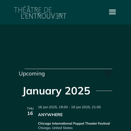
Events
Vie
Even
Upcoming
List
Select
Vie
Navi
date.
January 2025
Navi
16 Jan 2025, 19:00
-
19 Jan 2025, 21:00
THU
16
ANYWHERE
Chicago International Puppet Theater Festival
Chicago, United States