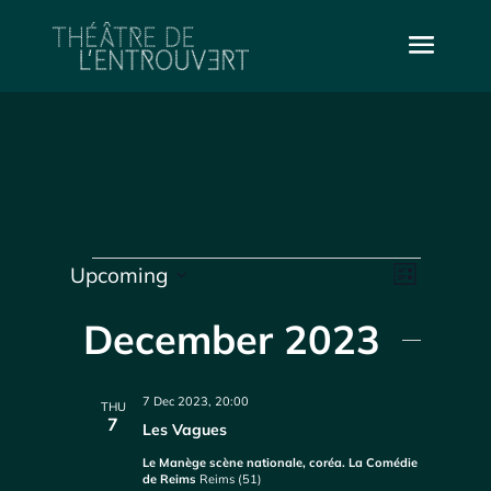
Events
Vie
Even
Upcoming
List
Select
Vie
Navi
date.
December 2023
Navi
7 Dec 2023, 20:00
THU
7
Les Vagues
Le Manège scène nationale, coréa. La Comédie
de Reims
Reims (51)