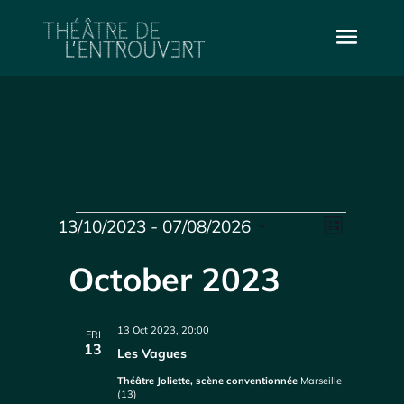
Events
Vie
Even
13/10/2023
 - 
07/08/2026
List
Select
Vie
Navi
date.
October 2023
Navi
13 Oct 2023, 20:00
FRI
13
Les Vagues
Théâtre Joliette, scène conventionnée
Marseille
(13)