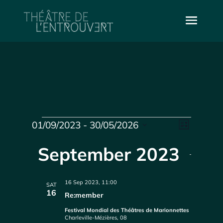
Events
Vie
Even
01/09/2023
 - 
30/05/2026
List
Select
Vie
Navi
date.
September 2023
Navi
16 Sep 2023, 11:00
SAT
16
Re:member
Festival Mondial des Théâtres de Marionnettes
Charleville-Mézières, 08